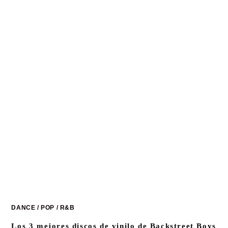
DANCE
/
POP
/
R&B
Los 3 mejores discos de vinilo de Backstreet Boys