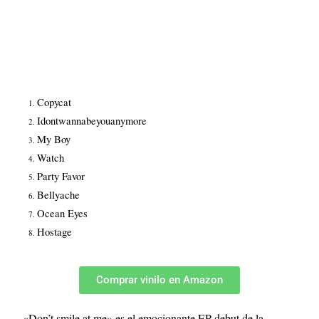
Copycat
Idontwannabeyouanymore
My Boy
Watch
Party Favor
Bellyache
Ocean Eyes
Hostage
Comprar vinilo en Amazon
«Don’t smile at me» es el emocionante EP debut de la