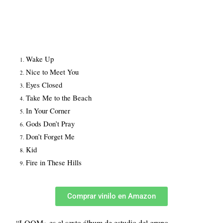
Wake Up
Nice to Meet You
Eyes Closed
Take Me to the Beach
In Your Corner
Gods Don’t Pray
Don’t Forget Me
Kid
Fire in These Hills
Comprar vinilo en Amazon
“LOOM» es el sexto álbum de estudio del grupo