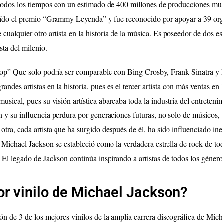
todos los tiempos con un estimado de 400 millones de producciones mu
ído el premio “Grammy Leyenda” y fue reconocido por apoyar a 39 or
ualquier otro artista en la historia de la música. Es poseedor de dos est
ta del milenio.
pop” Que solo podría ser comparable con Bing Crosby, Frank Sinatra y
des artistas en la historia, pues es el tercer artista con más ventas en l
sical, pues su visión artística abarcaba toda la industria del entreteni
n y su influencia perdura por generaciones futuras, no solo de músicos,
 otra, cada artista que ha surgido después de él, ha sido influenciado i
e Michael Jackson se estableció como la verdadera estrella de rock de to
 El legado de Jackson continúa inspirando a artistas de todos los género
or vinilo de Michael Jackson?
ón de 3 de los mejores vinilos de la amplia carrera discográfica de Mic