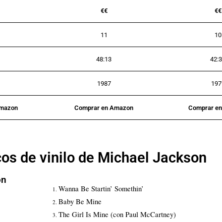
€€
€€
11
10
48:13
42:
1987
197
Amazon
Comprar en Amazon
Comprar e
cos de vinilo de Michael Jackson
on
Wanna Be Startin’ Somethin’
Baby Be Mine
The Girl Is Mine (con Paul McCartney)