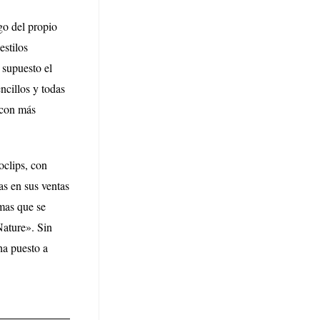
go del propio
estilos
 supuesto el
ncillos y todas
a con más
oclips, con
as en sus ventas
emas que se
Nature». Sin
ha puesto a