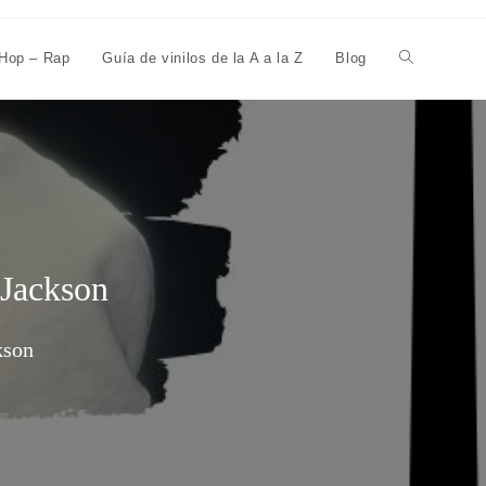
 Hop – Rap
Guía de vinilos de la A a la Z
Blog
 Jackson
kson