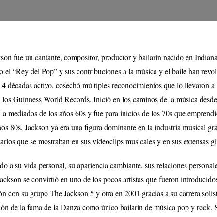
n fue un cantante, compositor, productor y bailarín nacido en Indiana
 el “Rey del Pop” y sus contribuciones a la música y el baile han revo
4 décadas activo, cosechó múltiples reconocimientos que lo llevaron a 
ún los Guinness World Records. Inició en los caminos de la música des
 a mediados de los años 60s y fue para inicios de los 70s que emprendi
años 80s, Jackson ya era una figura dominante en la industria musical gra
rios que se mostraban en sus videoclips musicales y en sus extensas gi
do a su vida personal, su apariencia cambiante, sus relaciones personal
ckson se convirtió en uno de los pocos artistas que fueron introducido
ón con su grupo The Jackson 5 y otra en 2001 gracias a su carrera solist
alón de la fama de la Danza como único bailarín de música pop y rock. 