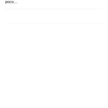
poco…
COMENTARIOS DESACTIVADOS