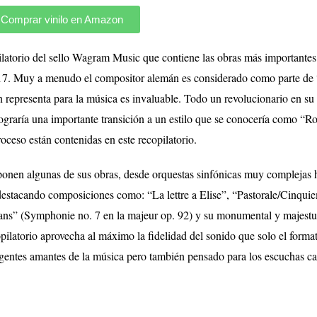
Comprar vinilo en Amazon
atorio del sello Wagram Music que contiene las obras más importantes
7. Muy a menudo el compositor alemán es considerado como parte de “
representa para la música es invaluable. Todo un revolucionario en su
 lograría una importante transición a un estilo que se conocería como “
oceso están contenidas en este recopilatorio.
ponen algunas de sus obras, desde orquestas sinfónicas muy complejas h
in, destacando composiciones como: “La lettre a Elise”, “Pastorale/Cinqui
ans” (Symphonie no. 7 en la majeur op. 92) y su monumental y majest
latorio aprovecha al máximo la fidelidad del sonido que solo el format
exigentes amantes de la música pero también pensado para los escuchas c