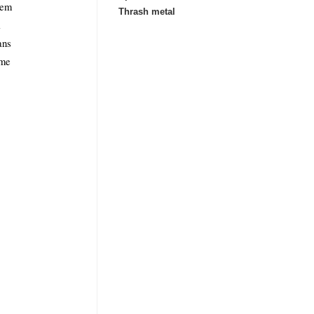
iem
Thrash metal
i
ans
eme