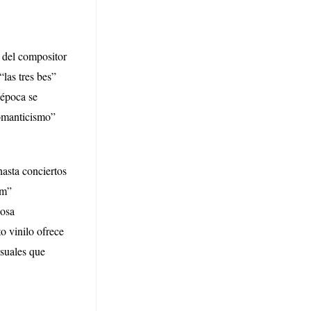
 del compositor
las tres bes”
 época se
Romanticismo”
asta conciertos
em”
uosa
o vinilo ofrece
asuales que