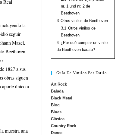
la Real
nr. 1 und nr. 2 de
Beethoven
3
Otros vinilos de Beethoven
 incluyendo la
3.1
Otros vinilos de
idió seguir
Beethoven
Johann Mazel,
4
¿Por qué comprar un vinilo
de Beethoven barato?
acto Beethoven
do
 de 1827 a sus
Guía De Vinilos Por Estilo
us obras siguen
Art Rock
n aporte único a
Balada
Black Metal
Blog
Blues
Clásica
Country Rock
bla muestra una
Dance