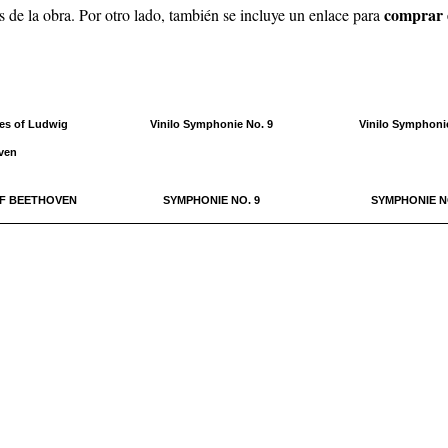
comprar e
s de la obra. Por otro lado, también se incluye un enlace para
ces of Ludwig
Vinilo Symphonie No. 9
Vinilo Symphonie
ven
OF BEETHOVEN
SYMPHONIE NO. 9
SYMPHONIE NO