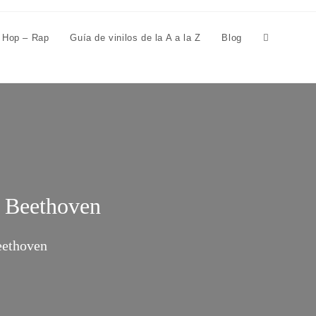
 Hop – Rap
Guía de vinilos de la A a la Z
Blog
n Beethoven
eethoven