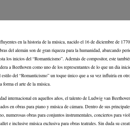
uyentes en la historia de la música, nacido el 16 de diciembre de 1770
ras del alemán son de gran riqueza para la humanidad, abarcando per
sta los inicios del “Romanticismo”. Además de compositor, este también
sidera a Beethoven como uno de los representantes de lo que un día inic
l estilo del “Romanticismo” un toque único que a su vez influiría en otr
 forma el arte de la música.
idad internacional en aquellos años, el talento de Ludwig van Beethove
ocados en obras para piano y música de cámara. Dentro de sus principale
o, numerosas obras para conjuntos instrumentales, conciertos para violí
ballet e inclusive música exclusiva para obras teatrales. Sin duda su crea