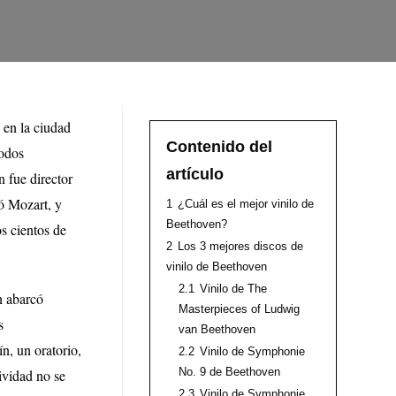
 en la ciudad
Contenido del
iodos
artículo
 fue director
ió Mozart, y
1
¿Cuál es el mejor vinilo de
Beethoven?
os cientos de
2
Los 3 mejores discos de
vinilo de Beethoven
2.1
Vinilo de The
n abarcó
Masterpieces of Ludwig
s
van Beethoven
n, un oratorio,
2.2
Vinilo de Symphonie
No. 9 de Beethoven
tividad no se
2.3
Vinilo de Symphonie